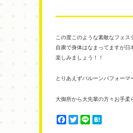
この度このような素敵なフェス
自粛で身体はなまってますが日
楽しみましょう！！
とりあえずバルーンパフォーマー
大御所から大先輩の方々お手柔
Facebook
Twitter
Line
Haten